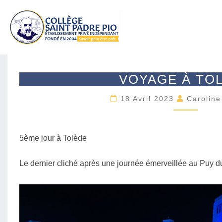
V
VOYAGE À TO
O
Y
18 Avril 2023
Carolin
A
G
E
À
5ème jour à Tolède
T
O
Le dernier cliché après une journée émerveillée au Puy d
L
È
D
E