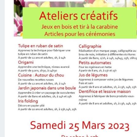
T
I
O
N
S
P
A
D
R
E
P
I
O