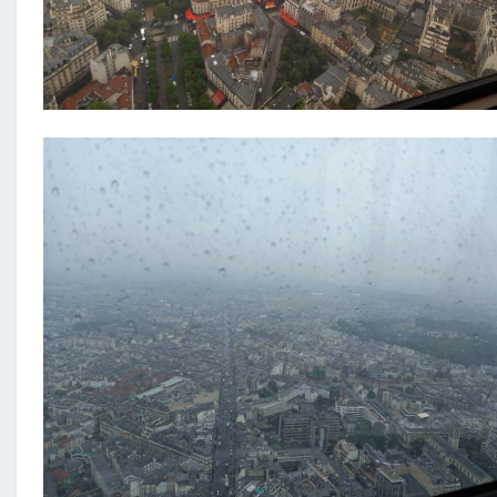
S
S
E