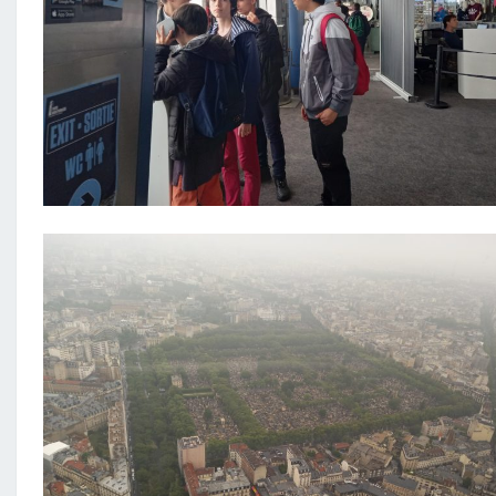
2
0
2
3
:
L
A
T
O
U
R
M
O
N
T
P
A
R
N
A