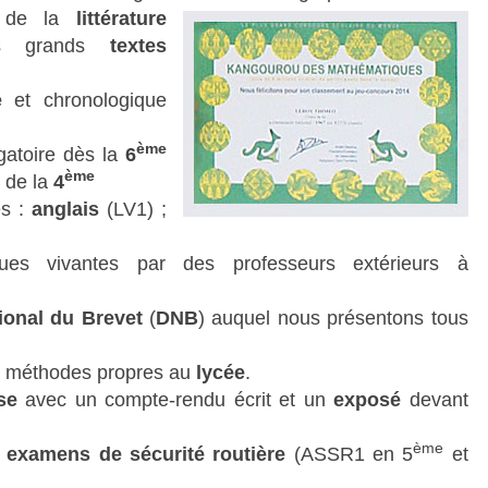
t de la
littérature
 grands
textes
e
et chronologique
ème
gatoire dès la
6
ème
r de la
4
s :
anglais
(LV1) ;
.
es vivantes par des professeurs extérieurs à
ional du Brevet
(
DNB
) auquel nous présentons tous
nes méthodes propres au
lycée
.
se
avec un compte-rendu écrit et un
exposé
devant
ème
examens de sécurité routière
(ASSR1 en 5
et