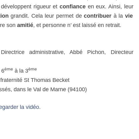
s développent rigueur et
confiance
en eux. Ainsi, leur
R
I
tion
grandit. Cela leur permet de
contribuer
à la
vie
S
tre son
amitié
, et personne n’ est laissé en retrait.
E
S
T
rectrice administrative, Abbé Pichon, Directeur
ème
ème
 6
à la 3
fraternité St Thomas Becket
sés, dans le Val de Marne (94100)
regarder la vidéo.