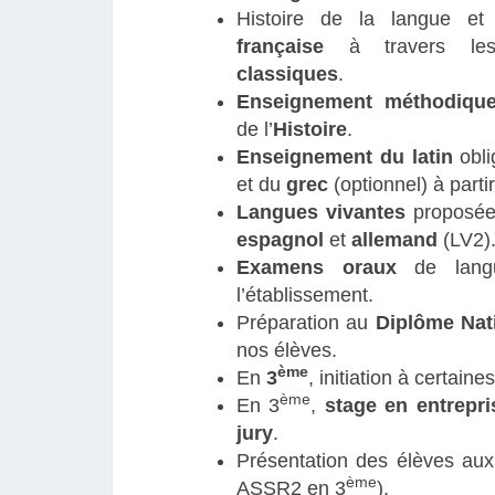
Histoire de la langue e
française
à travers les
classiques
.
Enseignement méthodiqu
de l’
Histoire
.
Enseignement du latin
obli
et du
grec
(optionnel) à parti
Langues vivantes
proposée
espagnol
et
allemand
(LV2)
Examens oraux
de langu
l’établissement.
Préparation au
Diplôme Nat
nos élèves.
ème
En
3
, initiation à certai
ème
En 3
,
stage en entrepri
jury
.
Présentation des élèves aux
ème
ASSR2 en 3
).