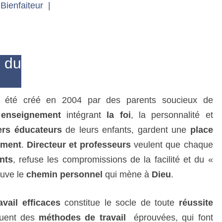
 Bienfaiteur |
E
C
A
T
 du
H
O
L
I
été créé en 2004 par des parents soucieux de
Q
n
enseignement
intégrant
la foi
, la personnalité et
U
ers éducateurs
de leurs enfants, gardent une
place
E
ement
.
Directeur et professeurs
veulent que chaque
P
R
nts
, refuse les compromissions de la facilité et du «
I
ouve le
chemin personnel
qui mène à
Dieu
.
V
É
avail efficaces
constitue le socle de toute
réussite
P
quent des
méthodes de travail
éprouvées, qui font
A