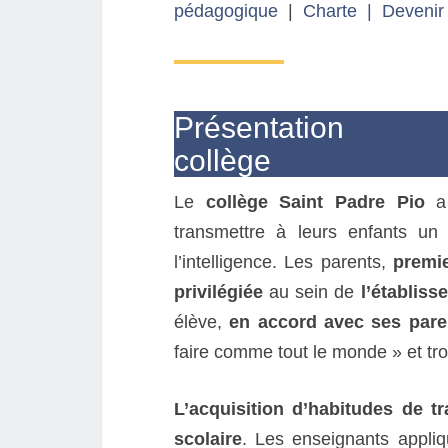
pédagogique
|
Charte
|
Devenir
Présentation
collège
Le
collège Saint Padre Pio
a 
transmettre à leurs enfants u
l’intelligence. Les parents,
premi
privilégiée
au sein de
l’établiss
élève,
en accord avec ses pare
faire comme tout le monde » et tr
L’acquisition d’habitudes de tr
scolaire
. Les enseignants appli