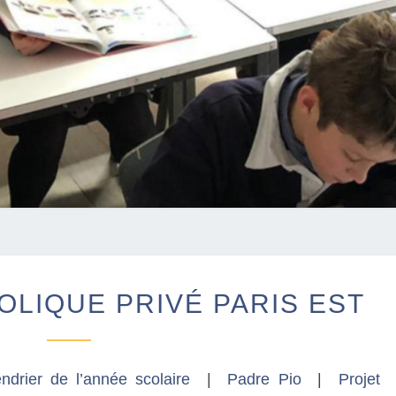
C
LIQUE PRIVÉ PARIS EST
O
L
L
È
ndrier de l’année scolaire
|
Padre Pio
|
Projet
G