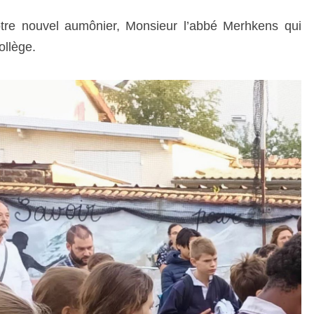
C
otre nouvel aumônier, Monsieur l’abbé Merhkens qui
T
ollège.
I
O
N
D
E
S
C
A
R
T
A
B
L
E
S
L