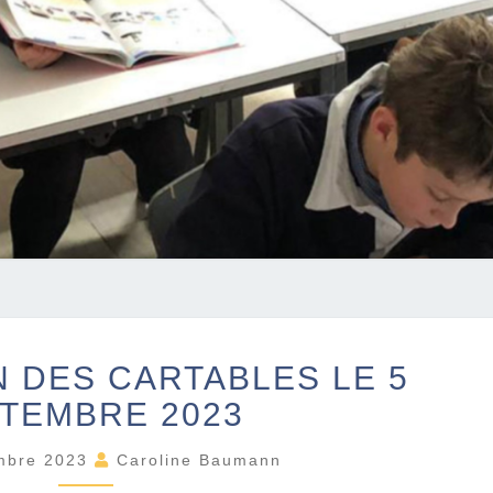
B
 DES CARTABLES LE 5
É
N
TEMBRE 2023
É
D
mbre 2023
Caroline Baumann
I