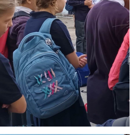
E
5
S
E
P
T
E
M
B
R
E
2
0
2
3