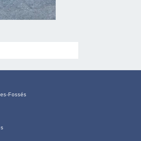
des-Fossés
es