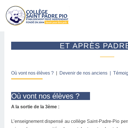
E
ET APRÈS PADRE
T
A
P
R
È
Où vont nos élèves ?
|
Devenir de nos anciens |
Témoig
S
P
A
Où vont nos élèves ?
D
R
A la sortie de la 3ème :
E
P
I
L’enseignement dispensé au collège Saint-Padre-Pio per
O