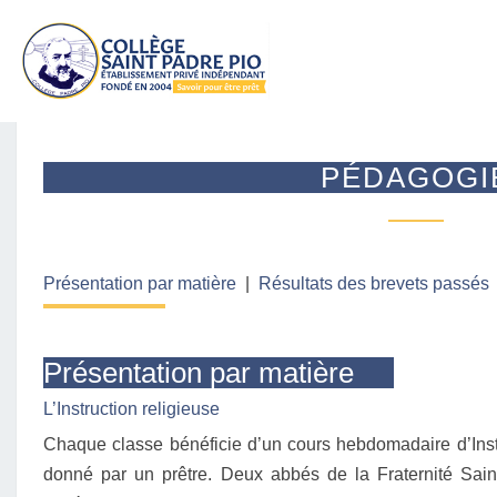
P
PÉDAGOGI
É
D
A
G
O
Présentation par matière
|
Résultats des brevets passés
G
I
E
Présentation par matière
L’Instruction religieuse
Chaque classe bénéficie d’un cours hebdomadaire d’Inst
donné par un prêtre. Deux abbés de la Fraternité Sa