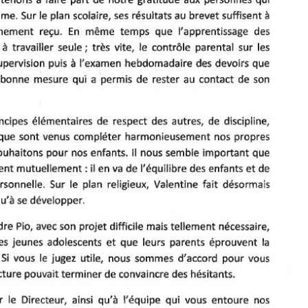
E
S
D
E
P
A
R
E
N
T
S
D
’
É
L
È
V
E