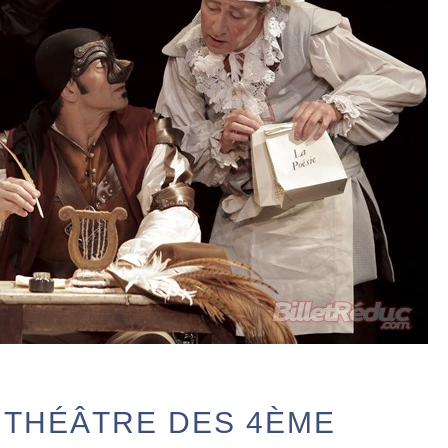
S
 THÉÂTRE DES 4ÈME
O