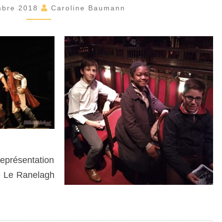
R
mbre 2018
Caroline Baumann
T
I
E
A
U
T
H
É
Â
T
R
E
représentation
D
E
e Le Ranelagh
S
4
È