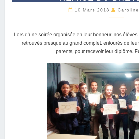
M
10 Mars 2018
Carolin
I
S
E
D
Lors d’une soirée organisée en leur honneur, nos élèves
U
retrouvés presque au grand complet, entourés de leur
B
parents, pour recevoir leur diplôme. Fé
R
E
V
E
T
2
0
1
7
.