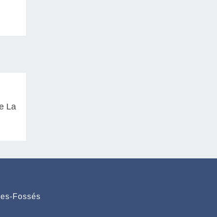
e La
des-Fossés