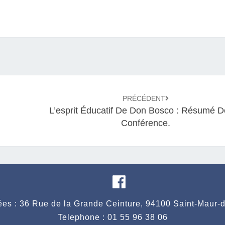
E
D
I
2
3
J
U
I
PRÉCÉDENT
N
L’esprit Éducatif De Don Bosco : Résumé D
2
Conférence.
0
1
7
.
es : 36 Rue de la Grande Ceinture, 94100 Saint-Maur-
Telephone : 01 55 96 38 06