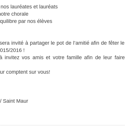
I
R
R
os lauréates et lauréats
E
E
S
notre chorale
M
quilibre par nos élèves
I
S
E
ra invité à partager le pot de l’amitié afin de fêter le
D
015/2016 !
E
invitez vos amis et votre famille afin de leur faire
S
P
eur comptent sur vous!
R
I
X
V
 Saint Maur
E
N
D
R