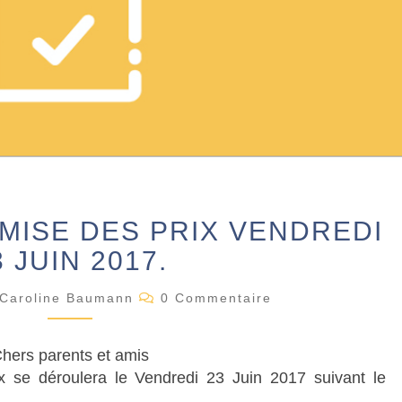
J
MISE DES PRIX VENDREDI
O
U
3 JUIN 2017.
R
C
N
Caroline Baumann
0 Commentaire
O
É
M
M
E
E
hers parents et amis
N
D
T
x se déroulera le Vendredi 23 Juin 2017 suivant le
E
A