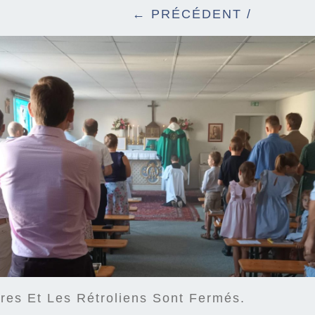
← PRÉCÉDENT
/
es Et Les Rétroliens Sont Fermés.