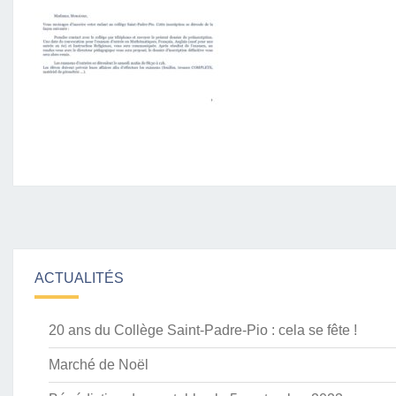
S
S
I
E
R
P
R
É
I
N
S
C
R
I
ACTUALITÉS
P
T
I
20 ans du Collège Saint-Padre-Pio : cela se fête !
O
Marché de Noël
N
2